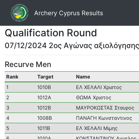
Archery Cyprus Results
Qualification Round
07/12/2024 2ος Αγώνας αξιολόγηση
Recurve Men
Rank
Target
Name
1
1010B
ΕΛ ΧΕΛΑΛΙ Χριστος
2
1012A
ΘΩΜΑ Χριστος
3
1012B
ΜΑΥΡOΚΩΣΤΑΣ Σταυρος
4
1008B
ΠΑΝΑΓΗ Κωνσταντινος
5
1011B
ΕΛ ΧΕΛΑΛΙ Μιμης
6
1010A
ΚΩΝΣΤΑΝΤΙΝΟΥ Αγγελος