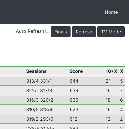
(curr
Home
Auto Refresh
Finals
Refresh
TV Mode
Sessions
Score
10+X
X
313/4 331/1
644
21
5
322/1 317/3
639
16
7
315/3 320/2
635
18
6
310/5 313/4
623
16
4
319/2 293/6
612
12
2
288/6 305/5
593
7
2