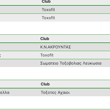
Club
Toxofit
Toxofit
Club
Κ.Ν.ΑΚΡΟΥΝΤΑΣ
ς
Toxofit
Σωματειο Τοξοβολιας Λευκωσια
Club
τελλα
Τοξοτες Αχαιοι